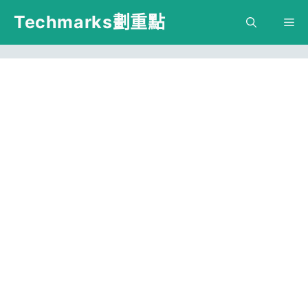
跳
Techmarks劃重點
M
至
主
要
內
容