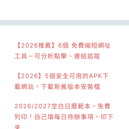
【2026推薦】6個 免費縮短網址
工具－可分析點擊、連結追蹤
【2026】5個安全可用的APK下
載網站，下載新舊版本安裝檔
2026/2027空白日曆範本，免費
列印！自己填每日待辦事項，印下
來