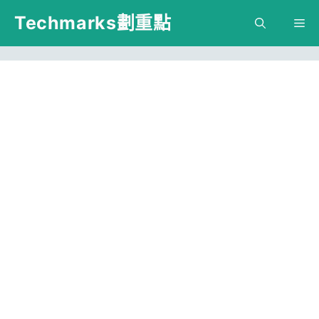
跳
Techmarks劃重點
M
至
主
要
內
容