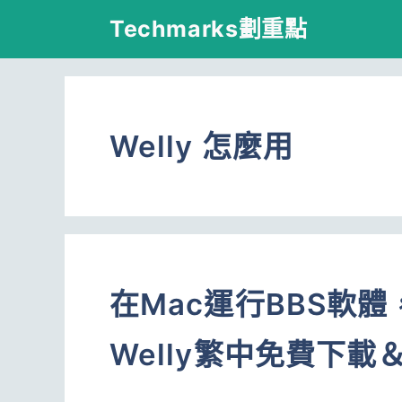
跳
Techmarks劃重點
至
主
要
Welly 怎麼用
內
容
在Mac運行BBS軟體
Welly繁中免費下載