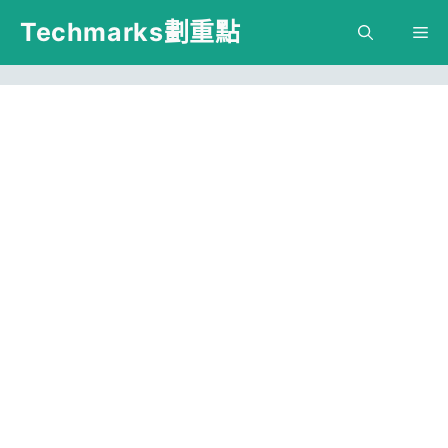
跳
Techmarks劃重點
M
至
主
要
內
容