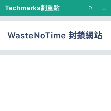
跳
Techmarks劃重點
M
至
主
要
WasteNoTime 封鎖網站
內
容