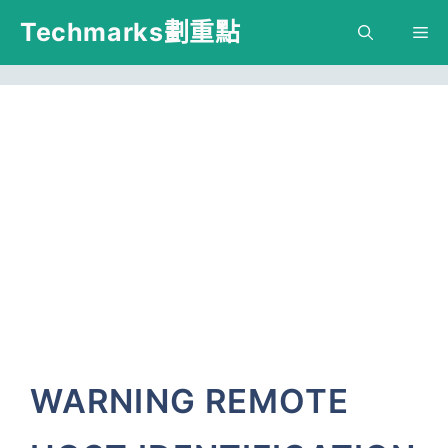
跳
Techmarks劃重點
M
至
主
要
內
容
WARNING REMOTE