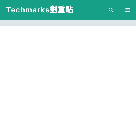
跳
Techmarks劃重點
M
至
主
要
內
容