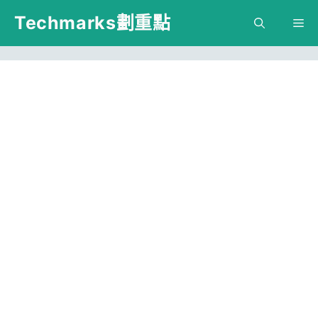
跳
Techmarks劃重點
M
至
主
要
內
容