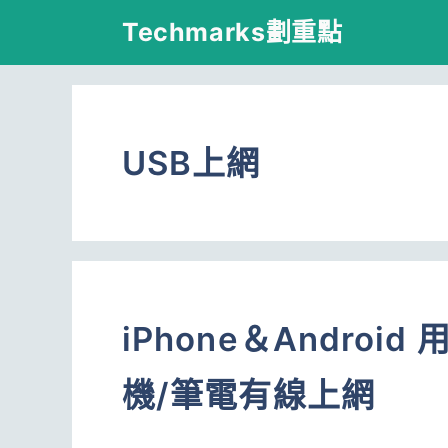
跳
Techmarks劃重點
至
主
要
USB上網
內
容
iPhone＆Andro
機/筆電有線上網