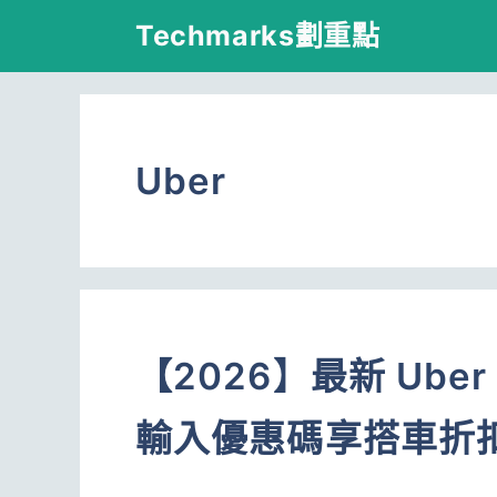
跳
Techmarks劃重點
至
主
要
Uber
內
容
【2026】最新 Ub
輸入優惠碼享搭車折