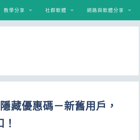
教學分享
社群軟體
網路與軟體分享
er 隱藏優惠碼－新舊用戶，
扣！