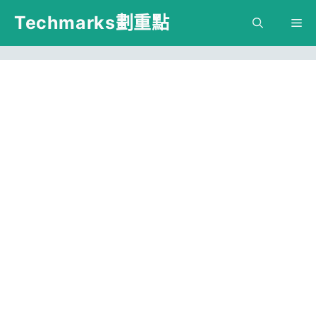
跳
Techmarks劃重點
M
至
主
要
內
容