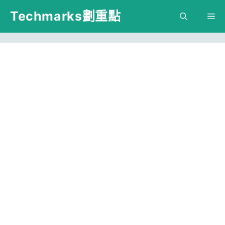
跳
Techmarks劃重點
M
至
主
要
內
容