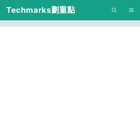
跳
Techmarks劃重點
M
至
主
要
內
容