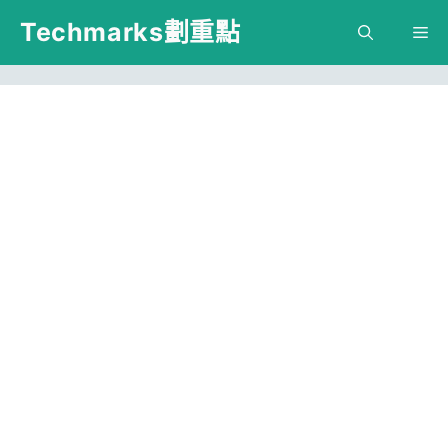
跳
Techmarks劃重點
M
至
主
要
內
容