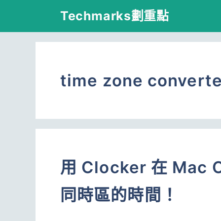
跳
Techmarks劃重點
至
主
要
time zone convert
內
容
用 Clocker 在 M
同時區的時間！