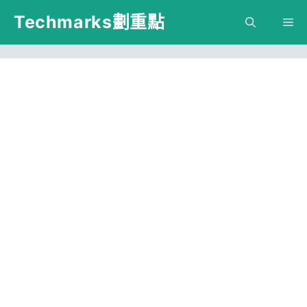
跳
Techmarks劃重點
M
至
主
要
內
容