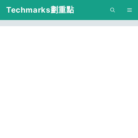
跳
Techmarks劃重點
M
至
主
要
內
容