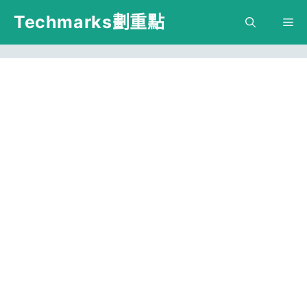
跳
Techmarks劃重點
M
至
主
要
內
容