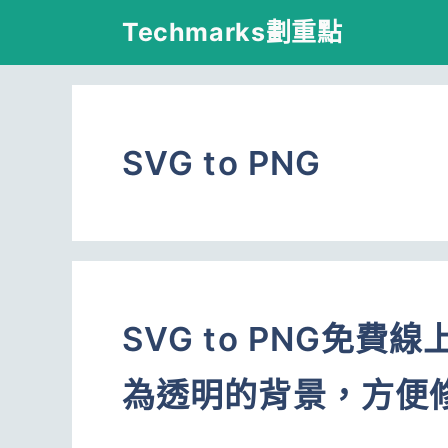
跳
Techmarks劃重點
至
主
要
SVG to PNG
內
容
SVG to PNG免費
為透明的背景，方便