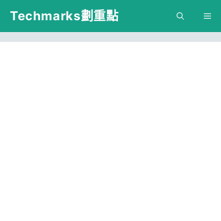
跳
Techmarks劃重點
M
至
主
要
內
容