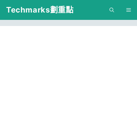
跳
Techmarks劃重點
M
至
主
要
內
容