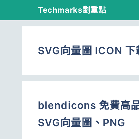
跳
Techmarks劃重點
至
主
要
SVG向量圖 ICON 下
內
容
blendicons 免
SVG向量圖、PNG