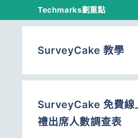
跳
Techmarks劃重點
至
主
要
SurveyCake 教學
內
容
SurveyCake 
禮出席人數調查表