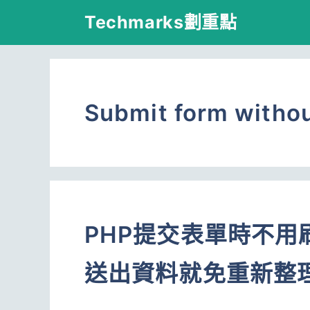
跳
Techmarks劃重點
至
主
要
Submit form withou
內
容
PHP提交表單時不
送出資料就免重新整