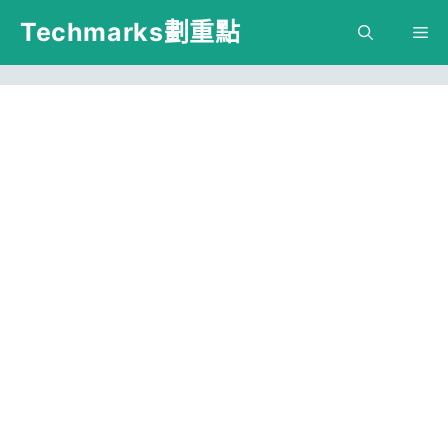
跳
Techmarks劃重點
M
至
主
要
內
容