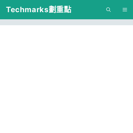
跳
Techmarks劃重點
M
至
主
要
內
容