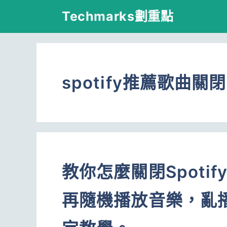
跳
Techmarks劃重點
至
主
要
spotify推薦歌曲關閉
內
容
教你怎麼關閉Spotif
再隨機播放音樂，亂