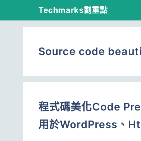
跳
Techmarks劃重點
至
主
要
Source code beauti
內
容
程式碼美化Code Pr
用於WordPress、H