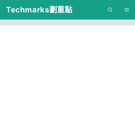
跳
Techmarks劃重點
M
至
主
要
內
容