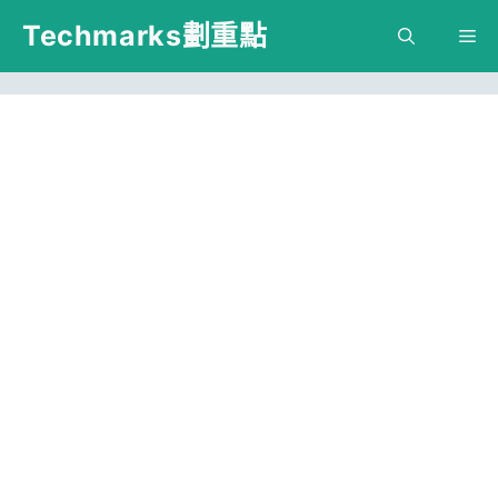
跳
Techmarks劃重點
M
至
主
要
內
容