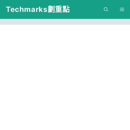
跳
Techmarks劃重點
M
至
主
要
內
容