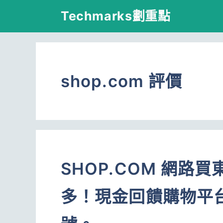
跳
Techmarks劃重點
至
主
要
shop.com 評價
內
容
SHOP.COM 網
多！現金回饋購物平