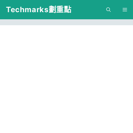
跳
Techmarks劃重點
M
至
主
要
內
容