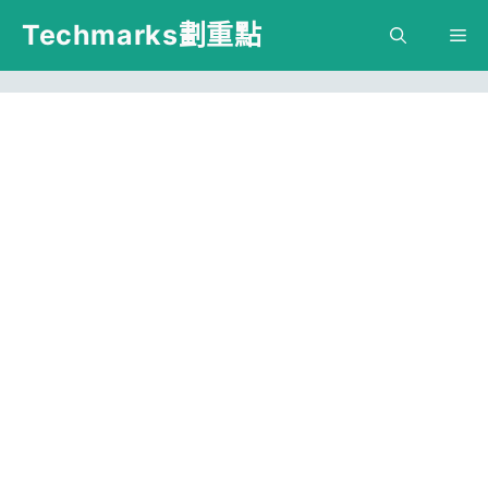
跳
Techmarks劃重點
M
至
主
要
內
容