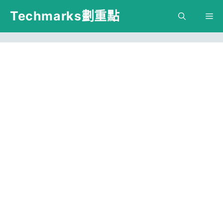
跳
Techmarks劃重點
M
至
主
要
內
容