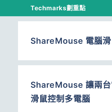
跳
Techmarks劃重點
至
主
要
ShareMouse 電腦
內
容
ShareMouse 
滑鼠控制多電腦