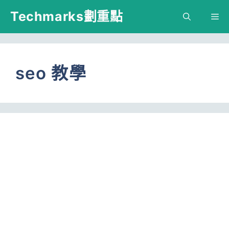
跳
Techmarks劃重點
M
至
主
要
seo 教學
內
容