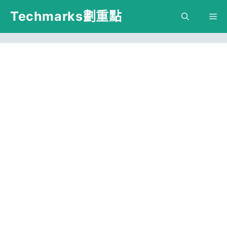
跳
Techmarks劃重點
M
至
主
要
內
容