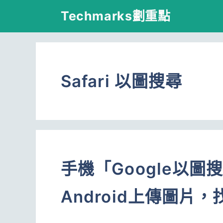
跳
Techmarks劃重點
至
主
要
Safari 以圖搜尋
內
容
手機「Google以圖搜
Android上傳圖片