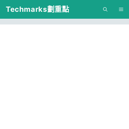
跳
Techmarks劃重點
M
至
主
要
內
容