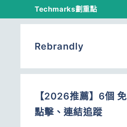
跳
Techmarks劃重點
至
主
要
Rebrandly
內
容
【2026推薦】6個
點擊、連結追蹤