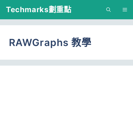
跳
Techmarks劃重點
M
至
主
要
RAWGraphs 教學
內
容