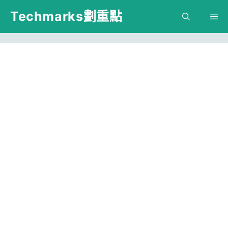
跳
Techmarks劃重點
M
至
主
要
內
容