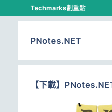
跳
Techmarks劃重點
至
主
要
PNotes.NET
內
容
【下載】PNotes.N