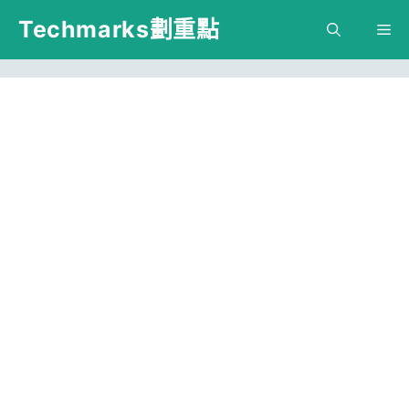
跳
Techmarks劃重點
M
至
主
要
內
容