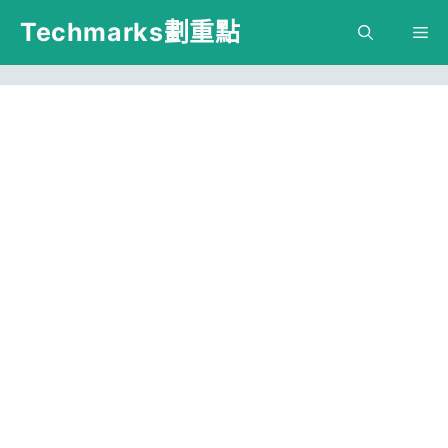
跳
Techmarks劃重點
M
至
主
要
內
容