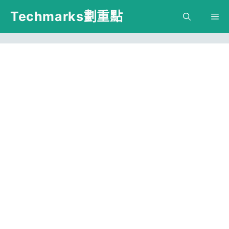
跳
Techmarks劃重點
M
至
主
要
內
容