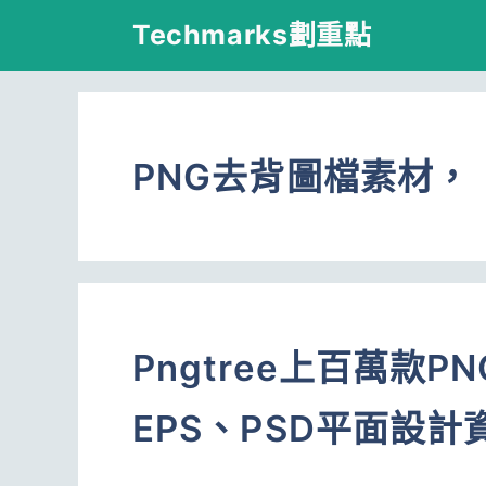
跳
Techmarks劃重點
至
主
要
PNG去背圖檔素材，
內
容
Pngtree上百萬款
EPS、PSD平面設