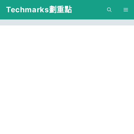
跳
Techmarks劃重點
M
至
主
要
內
容