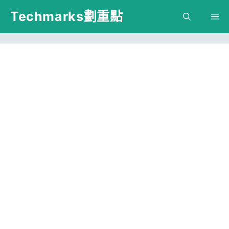
跳
Techmarks劃重點
M
至
主
要
內
容